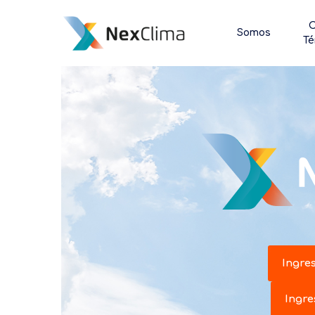
C
Somos
Té
Ingre
Ingre