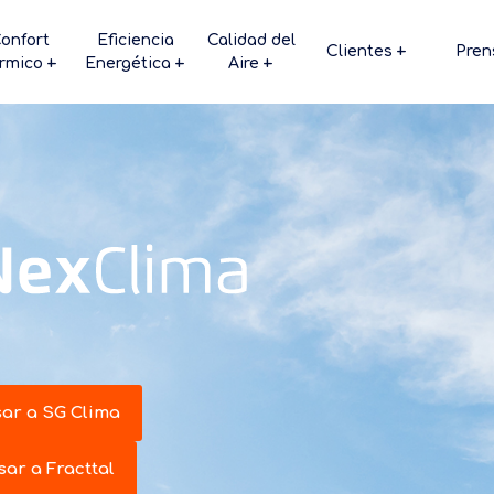
onfort
Eficiencia
Calidad del
Clientes
Pren
rmico
Energética
Aire
sar a SG Clima
sar a Fracttal